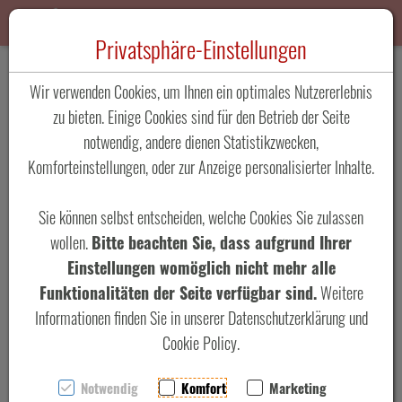
Toggle n
Privatsphäre-Einstellungen
Zum Inhalt springen [AK + 0]
Zum Hauptmenü springen [AK + 1]
Zum Footer-Menü unten (angedockt an Browserrand) springen [AK + 2]
Zum "Barrierefreiheits-Menü" springen [AK + 3]
Zu den Inhalten im Fußbereich springen [AK + 4]
Wir verwenden Cookies, um Ihnen ein optimales Nutzererlebnis
zu bieten. Einige Cookies sind für den Betrieb der Seite
notwendig, andere dienen Statistikzwecken,
Komforteinstellungen, oder zur Anzeige personalisierter Inhalte.
Be Clever -
Sie können selbst entscheiden, welche Cookies Sie zulassen
wollen.
Bitte beachten Sie, dass aufgrund Ihrer
Fly Smart
Einstellungen womöglich nicht mehr alle
Funktionalitäten der Seite verfügbar sind.
Weitere
Smartline
Informationen finden Sie in unserer Datenschutzerklärung und
Cookie Policy.
Notwendig
Komfort
Marketing