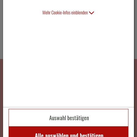
Mehr Cookie-Infos einblenden
Smartline Luftfahrt GmbH
St. Gebhard Straße 5a
A-6900 Bregenz / Austria
Auswahl bestätigen
+43 664 88 78 62 23
Telefon
Alle auswählen und bestätigen