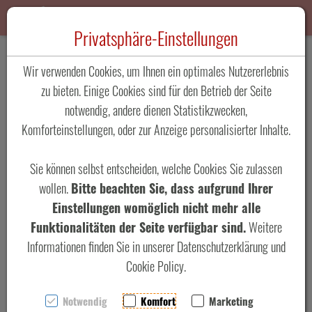
Toggle n
Privatsphäre-Einstellungen
Zum Inhalt springen [AK + 0]
Zum Hauptmenü springen [AK + 1]
Zum Footer-Menü unten (angedockt an Browserrand) springen [AK + 2]
Zum "Barrierefreiheits-Menü" springen [AK + 3]
Zu den Inhalten im Fußbereich springen [AK + 4]
Wir verwenden Cookies, um Ihnen ein optimales Nutzererlebnis
OE-GHB
zu bieten. Einige Cookies sind für den Betrieb der Seite
notwendig, andere dienen Statistikzwecken,
CESSNA CITATION JET
Komforteinstellungen, oder zur Anzeige personalisierter Inhalte.
C560 XLS
Sie können selbst entscheiden, welche Cookies Sie zulassen
wollen.
Bitte beachten Sie, dass aufgrund Ihrer
Einstellungen womöglich nicht mehr alle
Funktionalitäten der Seite verfügbar sind.
Weitere
Informationen finden Sie in unserer Datenschutzerklärung und
Cookie Policy.
Notwendig
Komfort
Marketing